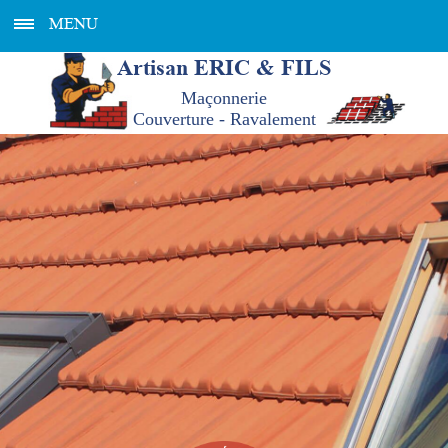
MENU
Artisan ERIC & FILS
Maçonnerie
Couverture - Ravalement