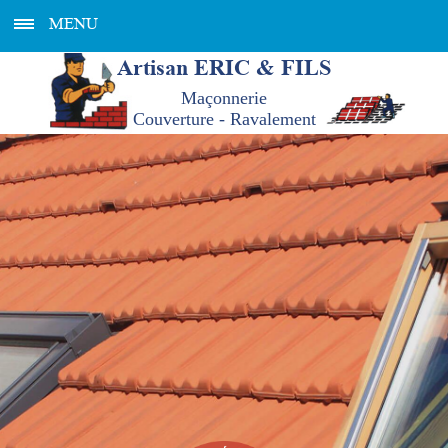
MENU
Artisan ERIC & FILS
Maçonnerie
Couverture - Ravalement